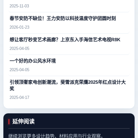
2025-11-03
春节安防不缺位！王力安防以科技温度守护团圆时刻
2026-01-23
想让客厅秒变艺术画廊？上京东入手海信艺术电视R8K
2025-04-05
一个好的办公风水环境
2025-04-05
引领顶奢家电创新潮流，斐雪派克荣膺2025年红点设计大
奖
2025-04-17
延伸阅读
继续浏览更多设计趋势、材料应用与行业观察。