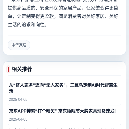
提供高品质的、安全环保的家居产品，让家装变得更简
单，让定制变得更柔软，满足消费者对美好家居、美好
生活的追求和向往。
中华家居
相关推荐
从“替人家务”迈向“无人家务”，三翼鸟定制AI时代智慧生
活
2025-04-05
京东APP搜索“打个哈欠” 京东睡眠节大牌家具现货速发!
2025-04-05