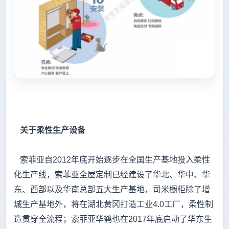
关于柔性生产设备
索菲亚自2012年底开始逐步在全国生产基地投入柔性
化生产线，索菲亚全屋定制已经建设了华北、华中、华
东、西部以及华南总部五大生产基地，司米橱柜除了增
城生产基地外，将在湖北黄冈打造工业4.0工厂，柔性制
造贯穿全流程；索菲亚华鹤也在2017年底启动了华东生