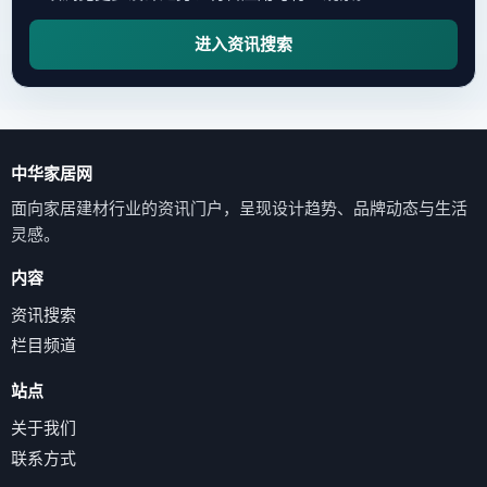
进入资讯搜索
中华家居网
面向家居建材行业的资讯门户，呈现设计趋势、品牌动态与生活
灵感。
内容
资讯搜索
栏目频道
站点
关于我们
联系方式