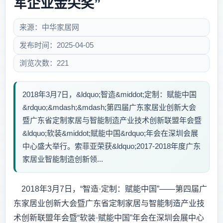
军企业金尖奖”
来源：中华家居网
发布时间：2025-04-05
浏览次数：221
2018年3月7日，&ldquo;智造&middot;定制：赋能中国
&rdquo;&mdash;&mdash;第四届广东家居业创新大会
暨广东省定制家居与智能制造产业技术创新联盟年会暨
&ldquo;软装&middot;赋能中国&rdquo;年会在深圳会展
中心盛大举行。索菲亚荣获&ldquo;2017-2018年度广东
家居业智能制造创新领...
2018年3月7日，“智造·定制：赋能中国”——第四届广
东家居业创新大会暨广东省定制家居与智能制造产业技
术创新联盟年会暨“软装·赋能中国”年会在深圳会展中心