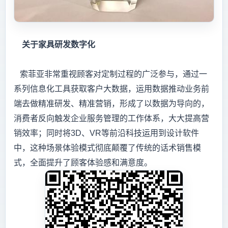
关于家具研发数字化
索菲亚非常重视顾客对定制过程的广泛参与，通过一
系列信息化工具获取客户大数据，运用数据推动业务前
端去做精准研发、精准营销，形成了以数据为导向的，
消费者反向触发企业服务管理的工作体系，大大提高营
销效率；同时将3D、VR等前沿科技运用到设计软件
中，这种场景体验模式彻底颠覆了传统的话术销售模
式，全面提升了顾客体验感和满意度。