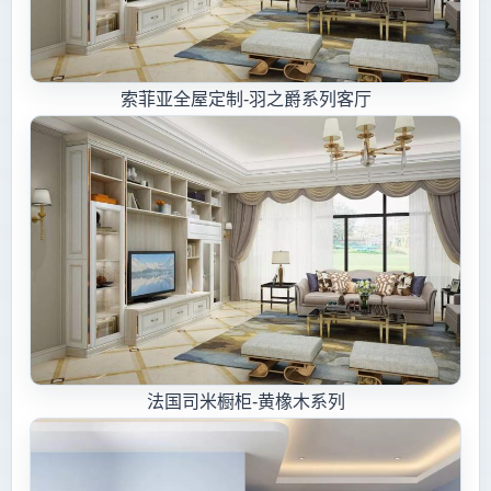
索菲亚全屋定制-羽之爵系列客厅
法国司米橱柜-黄橡木系列