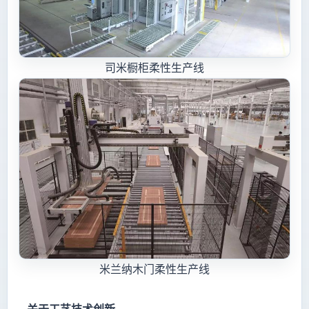
司米橱柜柔性生产线
米兰纳木门柔性生产线