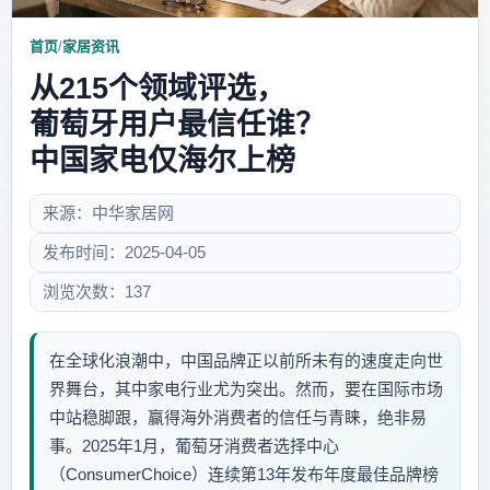
首页
/
家居资讯
从215个领域评选，
葡萄牙用户最信任谁？
中国家电仅海尔上榜
来源：中华家居网
发布时间：2025-04-05
浏览次数：137
在全球化浪潮中，中国品牌正以前所未有的速度走向世
界舞台，其中家电行业尤为突出。然而，要在国际市场
中站稳脚跟，赢得海外消费者的信任与青睐，绝非易
事。2025年1月，葡萄牙消费者选择中心
（ConsumerChoice）连续第13年发布年度最佳品牌榜