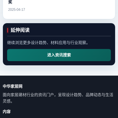
奖
2025-04-17
延伸阅读
继续浏览更多设计趋势、材料应用与行业观察。
进入资讯搜索
中华家居网
面向家居建材行业的资讯门户，呈现设计趋势、品牌动态与生活
灵感。
内容