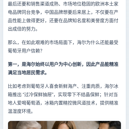
最后还要和销售渠道成熟、市场地位稳固的欧洲本土家
电品牌同台竞争，中国品牌想要后来居上，不仅要在产
品性能上做得更好，还要在品牌知名度和美誉度方面付
出成倍的努力。
那么，在如此艰难的市场局面下，海尔为什么还能最受
葡萄牙用户信赖？
第一，是海尔始终以用户为中心创新，因此产品能精准
满足当地居民需求。
比如考虑到葡萄牙人喜食新鲜海产、注重肉质，海尔冰
箱推出 “过冷保鲜抽屉”，实现零下不结晶保鲜；针对当
地人爱喝葡萄酒，冰箱内置精控微风道技术，提供精准
温湿度环境。