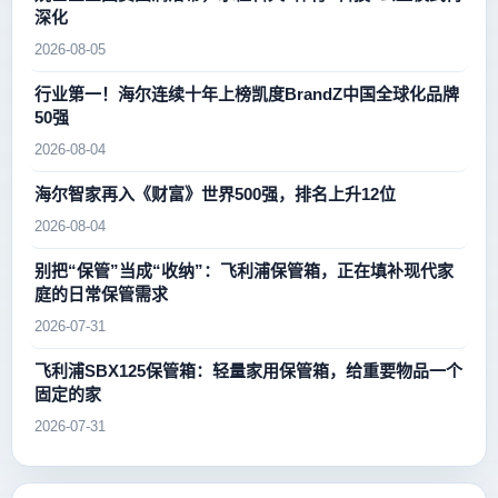
深化
2026-08-05
行业第一！海尔连续十年上榜凯度BrandZ中国全球化品牌
50强
2026-08-04
海尔智家再入《财富》世界500强，排名上升12位
2026-08-04
别把“保管”当成“收纳”：飞利浦保管箱，正在填补现代家
庭的日常保管需求
2026-07-31
飞利浦SBX125保管箱：轻量家用保管箱，给重要物品一个
固定的家
2026-07-31