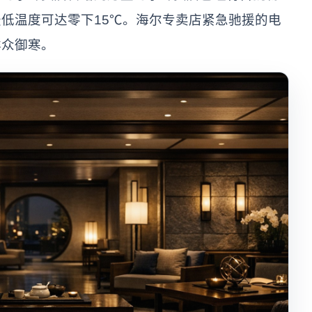
低温度可达零下15℃。海尔专卖店紧急驰援的电
群众御寒。