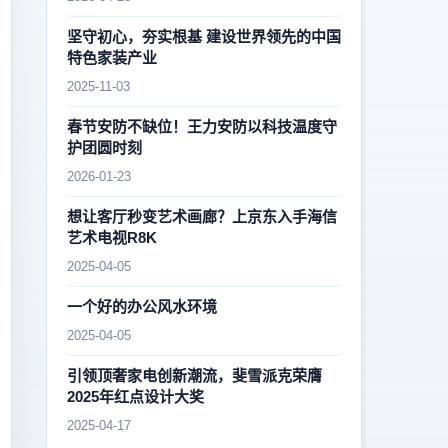
坚守初心，夯实根基 建设世界领先的中国
特色家装产业
2025-11-03
春节安防不缺位！王力安防以科技温度守
护团圆时刻
2026-01-23
想让客厅秒变艺术画廊？上京东入手海信
艺术电视R8K
2025-04-05
一个好的办公风水环境
2025-04-05
引领顶奢家电创新潮流，斐雪派克荣膺
2025年红点设计大奖
2025-04-17