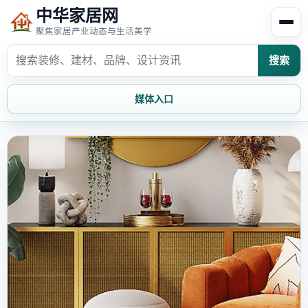
中华家居网
聚焦家居产业动态与生活美学
搜索
媒体入口
首页
家居资讯
家居风水
家居欣赏
时尚饰家
装修设计
家具知识
家居文化
家装攻略
创意家居