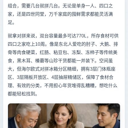
组合，需要几台就拼几台。无论是单身一人、四口之
家，还是四世同堂，万千家庭的囤鲜需求都能灵活满
足。
就拿对拼来说，双台容量最多可达770L，所存食材可供
四口之家吃上10周。像是东北人爱吃的肘子、大鹅、排
骨等肉食硬菜，红肠、粘豆包、冻梨、冻柿子等传统美
食，黑木耳、榛蘑等山珍干货都能一并装下。空间虽
大，但海尔欧式对拼冰箱分区精细，拥有3层门体瓶座
区、3层隔板开放区、4层抽屉精储区，保障了食材合
理、有效的分类，不用担心年货堆得乱糟糟，想吃什么
都能轻松找到。