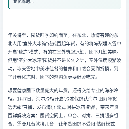
春化冻时...
年关将至，囤货旺季如约而至。在东北，热情有趣的东
北人用“室外大冰箱”花式囤起年货，有的将冻梨埋入雪中
开启“速冻”模式，有的在室外筑起冰缸，囤下几缸美味。
但用“室外大冰箱”囤货并不是长久之计，室外温度频繁波
动，冰天雪地中美味佳肴的营养和口感会受到折损，到
了开春化冻时，囤下的鸡鸭鱼更要赶紧吃完。
想要健康囤下数量庞大的年货，还得交给专业的海尔冷
柜。1月7日，海尔冷柜开启“冷冻保鲜认海尔 囤好年货
选无霜”直播，发布海尔 欧式 对拼冰箱 新品，带来年货
囤鲜解决方案：囤货空间上，单台、对拼、三拼超多组
合，需要几台就拼几台，让年货囤鲜不受限;储鲜模式