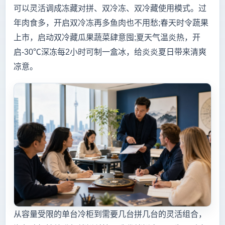
可以灵活调成冻藏对拼、双冷冻、双冷藏使用模式。过
年肉食多，开启双冷冻再多鱼肉也不用愁;春天时令蔬果
上市，启动双冷藏瓜果蔬菜肆意囤;夏天气温炎热，开
启-30℃深冻每2小时可制一盒冰，给炎炎夏日带来清爽
凉意。
从容量受限的单台冷柜到需要几台拼几台的灵活组合，