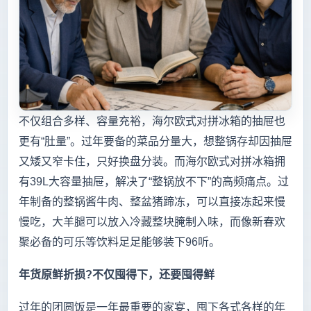
不仅组合多样、容量充裕，海尔欧式对拼冰箱的抽屉也
更有“肚量”。过年要备的菜品分量大，想整锅存却因抽屉
又矮又窄卡住，只好换盘分装。而海尔欧式对拼冰箱拥
有39L大容量抽屉，解决了“整锅放不下”的高频痛点。过
年制备的整锅酱牛肉、整盆猪蹄冻，可以直接冻起来慢
慢吃，大羊腿可以放入冷藏整块腌制入味，而像新春欢
聚必备的可乐等饮料足足能够装下96听。
年货原鲜折损?不仅囤得下，还要囤得鲜
过年的团圆饭是一年最重要的家宴，囤下各式各样的年