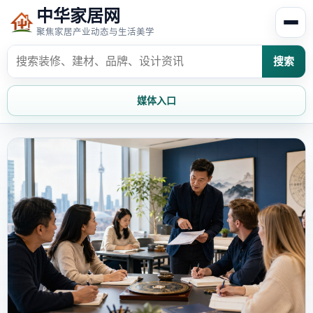
中华家居网
聚焦家居产业动态与生活美学
搜索
媒体入口
首页
家居资讯
家居风水
家居欣赏
时尚饰家
装修设计
家具知识
家居文化
家装攻略
创意家居