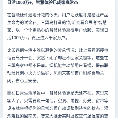
日活1000万+，智慧体验已成家庭常态
在智能硬件遍地开花的今天，用户活跃度才是检验产品
生命力的试金石。三翼鸟打造的“能听会看会思考”智慧
家，以一个个更贴心的智慧体验赢得用户信赖，实现日
活1000万+，真正进入千家万户。
比如遇到生活中难以避免的紧急情况：灶上煮着粥接电
话要离开一会、突然下雨了却赶不回家关窗等，这些在
三翼鸟家中都不是事。烟机能主动帮用户看锅，提前联
动灶具调小火力防溢锅；风雨来袭前窗户则能自动关
闭，省心且安全。
而在日常生活场景中，智慧体验更是无处不在。家里来
客人了，只需要说一句话，空调、电视、灯光、窗帘等
设备就会根据你的日常习惯自动调整到待客的状态。湿
潮难捱的回南天，智家大脑会实时监控空气温湿度的变