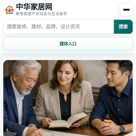
中华家居网
聚焦家居产业动态与生活美学
搜索
媒体入口
首页
家居资讯
家居风水
家居欣赏
时尚饰家
装修设计
家具知识
家居文化
家装攻略
创意家居