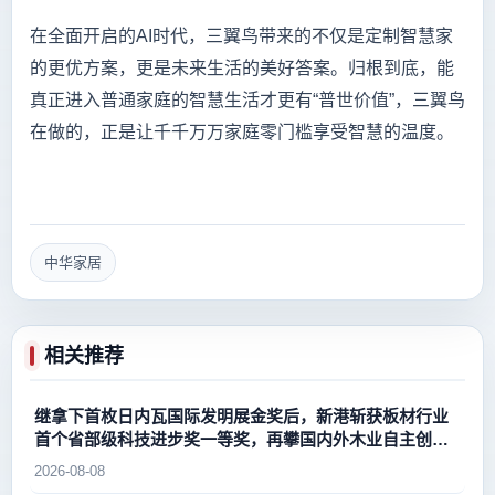
在全面开启的AI时代，三翼鸟带来的不仅是定制智慧家
的更优方案，更是未来生活的美好答案。归根到底，能
真正进入普通家庭的智慧生活才更有“普世价值”，三翼鸟
在做的，正是让千千万万家庭零门槛享受智慧的温度。
中华家居
相关推荐
继拿下首枚日内瓦国际发明展金奖后，新港斩获板材行业
首个省部级科技进步奖一等奖，再攀国内外木业自主创新
新高峰
2026-08-08