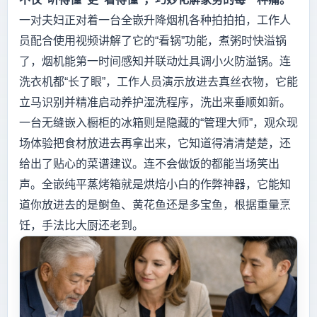
一对夫妇正对着一台全嵌升降烟机各种拍拍拍，工作人
员配合使用视频讲解了它的“看锅”功能，煮粥时快溢锅
了，烟机能第一时间感知并联动灶具调小火防溢锅。连
洗衣机都“长了眼”，工作人员演示放进去真丝衣物，它能
立马识别并精准启动养护湿洗程序，洗出来垂顺如新。
一台无缝嵌入橱柜的冰箱则是隐藏的“管理大师”，观众现
场体验把食材放进去再拿出来，它知道得清清楚楚，还
给出了贴心的菜谱建议。连不会做饭的都能当场笑出
声。全嵌纯平蒸烤箱就是烘焙小白的作弊神器，它能知
道你放进去的是鲥鱼、黄花鱼还是多宝鱼，根据重量烹
饪，手法比大厨还老到。