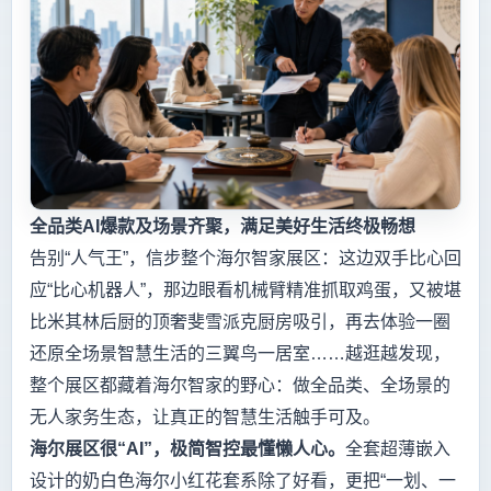
全品类AI爆款及场景齐聚，满足美好生活终极畅想
告别“人气王”，信步整个海尔智家展区：这边双手比心回
应“比心机器人”，那边眼看机械臂精准抓取鸡蛋，又被堪
比米其林后厨的顶奢斐雪派克厨房吸引，再去体验一圈
还原全场景智慧生活的三翼鸟一居室……越逛越发现，
整个展区都藏着海尔智家的野心：做全品类、全场景的
无人家务生态，让真正的智慧生活触手可及。
海尔展区很“AI”，极简智控最懂懒人心。
全套超薄嵌入
设计的奶白色海尔小红花套系除了好看，更把“一划、一