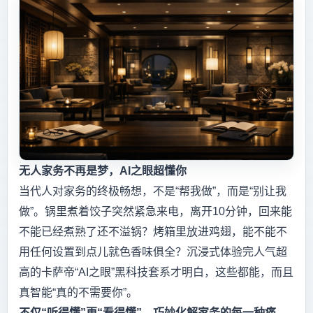
无人家务不再是梦，AI之眼超懂你
当代人对家务的终极畅想，不是“帮我做”，而是“别让我
做”。锅里煮着饺子突然紧急来电，离开10分钟，回来能
不能已经煮熟了还不溢锅？烤箱里放进鸡翅，能不能不
用任何设置到点儿就色香味俱全？沉浸式体验完人气超
高的卡萨帝“AI之眼”黑科技套系才明白，这些都能，而且
真智能“真的不需要你”。
不仅“听得懂”更“看得懂”，巧妙化解家务的每一种痛。