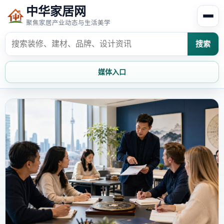
中华家居网
聚焦家居产业动态与生活美学
搜索
媒体入口
首页
家居资讯
家居风水
家居欣赏
时尚饰家
装修设计
家具知识
家居文化
家装攻略
创意家居