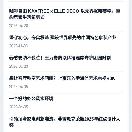
咖啡自由 KAXFREE x ELLE DECO 以无界咖啡美学，重
构居家生活新范式
2026-04-28
坚守初心，夯实根基 建设世界领先的中国特色家装产业
2025-11-03
春节安防不缺位！王力安防以科技温度守护团圆时刻
2026-01-23
想让客厅秒变艺术画廊？上京东入手海信艺术电视R8K
2025-04-05
一个好的办公风水环境
2025-04-05
引领顶奢家电创新潮流，斐雪派克荣膺2025年红点设计大
奖