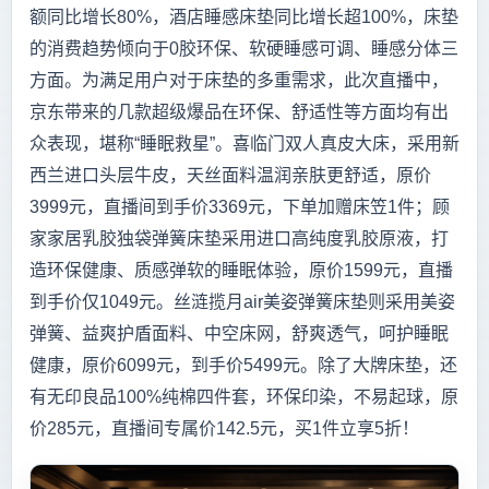
额同比增长80%，酒店睡感床垫同比增长超100%，床垫
的消费趋势倾向于0胶环保、软硬睡感可调、睡感分体三
方面。为满足用户对于床垫的多重需求，此次直播中，
京东带来的几款超级爆品在环保、舒适性等方面均有出
众表现，堪称“睡眠救星”。喜临门双人真皮大床，采用新
西兰进口头层牛皮，天丝面料温润亲肤更舒适，原价
3999元，直播间到手价3369元，下单加赠床笠1件；顾
家家居乳胶独袋弹簧床垫采用进口高纯度乳胶原液，打
造环保健康、质感弹软的睡眠体验，原价1599元，直播
到手价仅1049元。丝涟揽月air美姿弹簧床垫则采用美姿
弹簧、益爽护盾面料、中空床网，舒爽透气，呵护睡眠
健康，原价6099元，到手价5499元。除了大牌床垫，还
有无印良品100%纯棉四件套，环保印染，不易起球，原
价285元，直播间专属价142.5元，买1件立享5折！