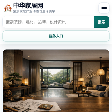
中华家居网
聚焦家居产业动态与生活美学
搜索
媒体入口
首页
家居资讯
家居风水
家居欣赏
时尚饰家
装修设计
家具知识
家居文化
家装攻略
创意家居