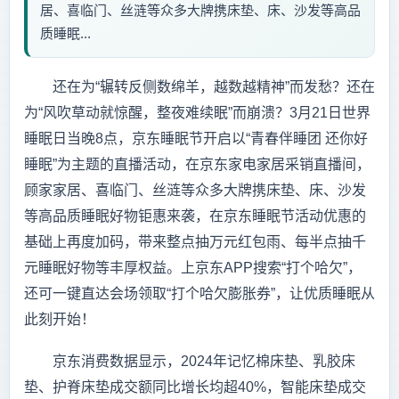
居、喜临门、丝涟等众多大牌携床垫、床、沙发等高品
质睡眠...
还在为“辗转反侧数绵羊，越数越精神”而发愁？还在
为“风吹草动就惊醒，整夜难续眠”而崩溃？3月21日世界
睡眠日当晚8点，京东睡眠节开启以“青春伴睡团 还你好
睡眠”为主题的直播活动，在京东家电家居采销直播间，
顾家家居、喜临门、丝涟等众多大牌携床垫、床、沙发
等高品质睡眠好物钜惠来袭，在京东睡眠节活动优惠的
基础上再度加码，带来整点抽万元红包雨、每半点抽千
元睡眠好物等丰厚权益。上京东APP搜索“打个哈欠”，
还可一键直达会场领取“打个哈欠膨胀券”，让优质睡眠从
此刻开始！
京东消费数据显示，2024年记忆棉床垫、乳胶床
垫、护脊床垫成交额同比增长均超40%，智能床垫成交