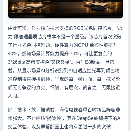
由此可知，作为核心技术支撑的RGB光色同控芯片，“战
力”跟普通画质芯片根本不是一个量级。该芯片首次突破
了行业光色同控难题，硬件算力的CPU 单核性能提升
40%，感知场景计算能力提升 70%，可让更复杂的
3*26bits 高精度控色“又快又稳”。百吋E8新品一旦搭
载，从显示场景AI分析识别到AI自适应控光再到颜色精
准控制将直接拉到顶，呈现的每一帧画面、每一抹光影
都无可争议的真实、细腻、有层次，简言之：无限接近
人眼。
除了技术下放，据透露，海信电视春季百吋新品阵容非
常强大。不止画质“捅破顶”，其在DeepSeek加持下的AI
交互体验，以及屏幕配置上也将有更进一步的突破！