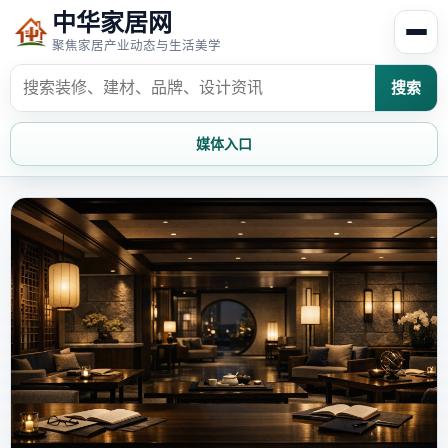
中华家居网
聚焦家居产业动态与生活美学
搜索
媒体入口
首页
家居资讯
家居风水
家居欣赏
时尚饰家
装修设计
家具知识
家居文化
家装攻略
创意家居