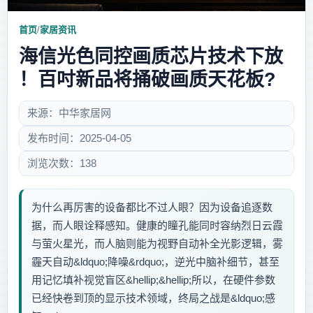
首页
/
家居资讯
海信光色同控画质芯片技术下放
！百吋新品将捅破画质天花板?
来源：中华家居网
发布时间：2025-04-05
浏览次数：138
为什么再厉害的设备都比不过人眼？因为设备追逐数
据，而人眼诠释感知。健康的瞳孔能同时容纳烈日云霞
与萤火星光，而人脑则能为视野自动补全光影逻辑，雾
霾天自动&ldquo;降噪&rdquo;，逆光中脑补细节，甚至
用记忆填补视觉盲区&hellip;&hellip;所以，在硬件参数
已经快卷到顶的显示技术领域，终局之战是&ldquo;感