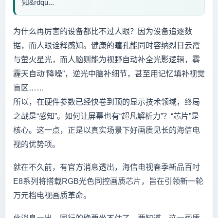
知&rdqu...
为什么再厉害的设备都比不过人眼？因为设备追逐数
据，而人眼诠释感知。健康的瞳孔能同时容纳烈日云霞
与萤火星光，而人脑则能为视野自动补全光影逻辑，雾
霾天自动“降噪”，逆光中脑补细节，甚至用记忆填补视觉
盲区……
所以，在硬件参数已经快卷到顶的显示技术领域，终局
之战是“感知”。如何让屏幕也有“超凡解析力”？“芯片”是
核心。这一点，正是以真实场景下好画质见长的海信电
视的优势项。
就在不久前，有官方消息透出，海信电视春季新品百吋
E8系列将搭载RGB光色同控画质芯片，旨在引领新一轮
万元档电视画质革命。