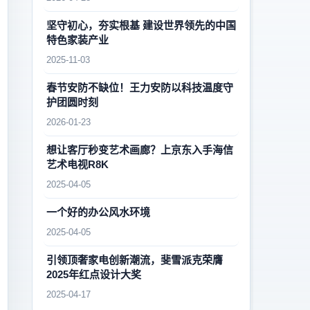
坚守初心，夯实根基 建设世界领先的中国
特色家装产业
2025-11-03
春节安防不缺位！王力安防以科技温度守
护团圆时刻
2026-01-23
想让客厅秒变艺术画廊？上京东入手海信
艺术电视R8K
2025-04-05
一个好的办公风水环境
2025-04-05
引领顶奢家电创新潮流，斐雪派克荣膺
2025年红点设计大奖
2025-04-17