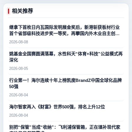
相关推荐
继拿下首枚日内瓦国际发明展金奖后，新港斩获板材行业
首个省部级科技进步奖一等奖，再攀国内外木业自主创新
新高峰
2026-08-08
姚基金全国赛圆满落幕，水性科天“体育+科技”公益模式再
深化
2026-08-05
行业第一！海尔连续十年上榜凯度BrandZ中国全球化品牌
50强
2026-08-04
海尔智家再入《财富》世界500强，排名上升12位
2026-08-04
别把“保管”当成“收纳”：飞利浦保管箱，正在填补现代家