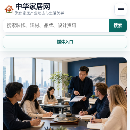
中华家居网
聚焦家居产业动态与生活美学
搜索
媒体入口
首页
家居资讯
家居风水
家居欣赏
时尚饰家
装修设计
家具知识
家居文化
家装攻略
创意家居