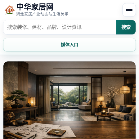
中华家居网
聚焦家居产业动态与生活美学
搜索
媒体入口
首页
家居资讯
家居风水
家居欣赏
时尚饰家
装修设计
家具知识
家居文化
家装攻略
创意家居