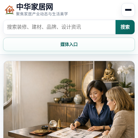
中华家居网
聚焦家居产业动态与生活美学
搜索
媒体入口
首页
家居资讯
家居风水
家居欣赏
时尚饰家
装修设计
家具知识
家居文化
家装攻略
创意家居