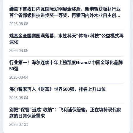
继拿下首枚日内瓦国际发明展金奖后，新港斩获板材行业
首个省部级科技进步奖一等奖，再攀国内外木业自主创新
新高峰
2026-08-08
姚基金全国赛圆满落幕，水性科天“体育+科技”公益模式再
深化
2026-08-05
行业第一！海尔连续十年上榜凯度BrandZ中国全球化品牌
50强
2026-08-04
海尔智家再入《财富》世界500强，排名上升12位
2026-08-04
别把“保管”当成“收纳”：飞利浦保管箱，正在填补现代家
庭的日常保管需求
2026-07-31