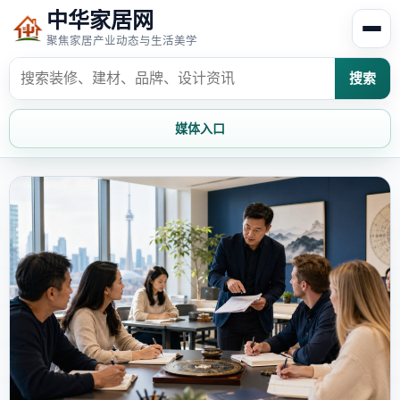
中华家居网
聚焦家居产业动态与生活美学
搜索
媒体入口
首页
家居资讯
家居风水
家居欣赏
时尚饰家
装修设计
家具知识
家居文化
家装攻略
创意家居