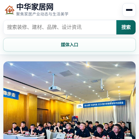
中华家居网
聚焦家居产业动态与生活美学
搜索
媒体入口
首页
家居资讯
家居风水
家居欣赏
时尚饰家
装修设计
家具知识
家居文化
家装攻略
创意家居