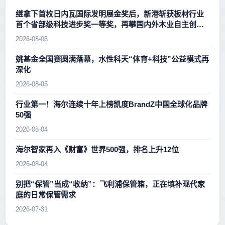
继拿下首枚日内瓦国际发明展金奖后，新港斩获板材行业
首个省部级科技进步奖一等奖，再攀国内外木业自主创新
新高峰
2026-08-08
姚基金全国赛圆满落幕，水性科天“体育+科技”公益模式再
深化
2026-08-05
行业第一！海尔连续十年上榜凯度BrandZ中国全球化品牌
50强
2026-08-04
海尔智家再入《财富》世界500强，排名上升12位
2026-08-04
别把“保管”当成“收纳”：飞利浦保管箱，正在填补现代家
庭的日常保管需求
2026-07-31