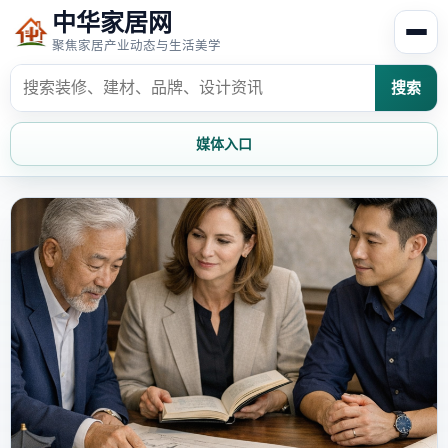
中华家居网
聚焦家居产业动态与生活美学
搜索
媒体入口
首页
家居资讯
家居风水
家居欣赏
时尚饰家
装修设计
家具知识
家居文化
家装攻略
创意家居