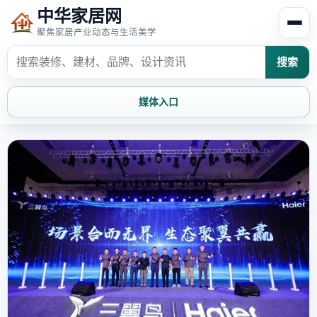
中华家居网
聚焦家居产业动态与生活美学
搜索
媒体入口
首页
家居资讯
家居风水
家居欣赏
时尚饰家
装修设计
家具知识
家居文化
家装攻略
创意家居