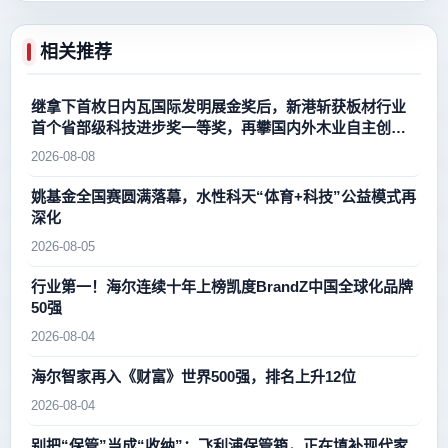
相关推荐
继拿下首枚日内瓦国际发明展金奖后，新港斩获板材行业
首个省部级科技进步奖一等奖，再攀国内外木业自主创新
新高峰
2026-08-08
姚基金全国赛圆满落幕，水性科天“体育+科技”公益模式再
深化
2026-08-05
行业第一！海尔连续十年上榜凯度BrandZ中国全球化品牌
50强
2026-08-04
海尔智家再入《财富》世界500强，排名上升12位
2026-08-04
别把“保管”当成“收纳”：飞利浦保管箱，正在填补现代家