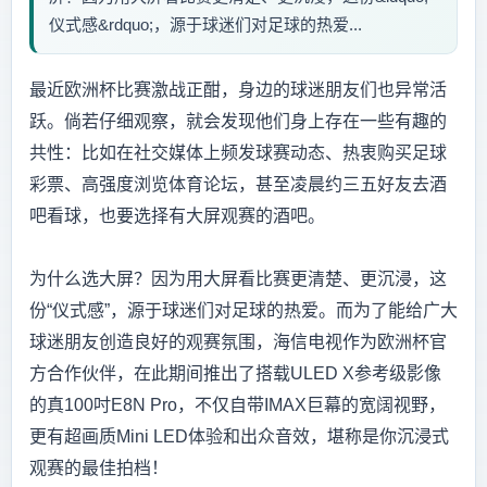
仪式感&rdquo;，源于球迷们对足球的热爱...
最近欧洲杯比赛激战正酣，身边的球迷朋友们也异常活
跃。倘若仔细观察，就会发现他们身上存在一些有趣的
共性：比如在社交媒体上频发球赛动态、热衷购买足球
彩票、高强度浏览体育论坛，甚至凌晨约三五好友去酒
吧看球，也要选择有大屏观赛的酒吧。
为什么选大屏？因为用大屏看比赛更清楚、更沉浸，这
份“仪式感”，源于球迷们对足球的热爱。而为了能给广大
球迷朋友创造良好的观赛氛围，海信电视作为欧洲杯官
方合作伙伴，在此期间推出了搭载ULED X参考级影像
的真100吋E8N Pro，不仅自带IMAX巨幕的宽阔视野，
更有超画质Mini LED体验和出众音效，堪称是你沉浸式
观赛的最佳拍档！