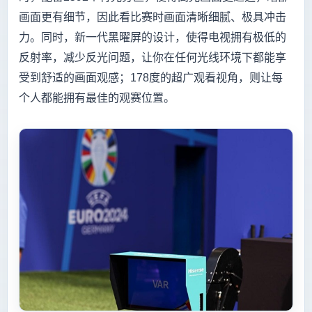
画面更有细节，因此看比赛时画面清晰细腻、极具冲击
力。同时，新一代黑曜屏的设计，使得电视拥有极低的
反射率，减少反光问题，让你在任何光线环境下都能享
受到舒适的画面观感；178度的超广观看视角，则让每
个人都能拥有最佳的观赛位置。