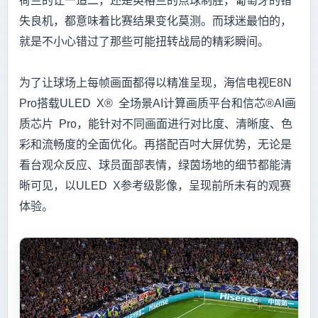
荷兰的让一追二，还是英格兰的点球制胜，葡萄牙的错
失良机，都意味着比赛结果变化莫测。而球迷最怕的，
就是不小心错过了那些可能扭转战局的精彩瞬间。
为了让球场上每帧画面都得以精准呈现，海信电视E8N
Pro搭载ULED X® 全场景AI计算画质平台和信芯®AI画
质芯片 Pro，能针对不同画面进行对比度、清晰度、色
彩和流畅度的全面优化。再搭配百吋大屏优势，无论是
看台观众反应、球员面部表情，绿茵场地的细节都能清
晰可见，以ULED X参考级影像，呈现前所未有的观赛
体验。