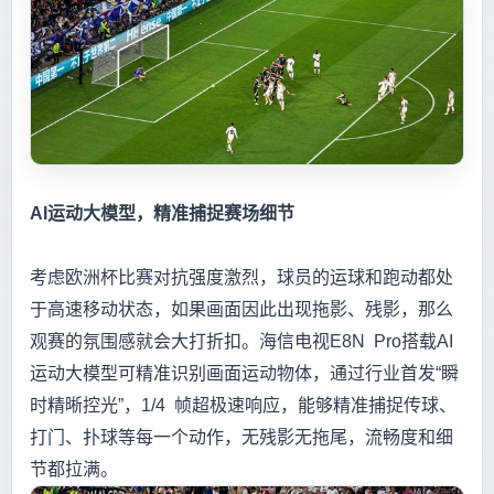
AI运动大模型，精准捕捉赛场细节
考虑欧洲杯比赛对抗强度激烈，球员的运球和跑动都处
于高速移动状态，如果画面因此出现拖影、残影，那么
观赛的氛围感就会大打折扣。海信电视E8N Pro搭载AI
运动大模型可精准识别画面运动物体，通过行业首发“瞬
时精晰控光”，1/4 帧超极速响应，能够精准捕捉传球、
打门、扑球等每一个动作，无残影无拖尾，流畅度和细
节都拉满。