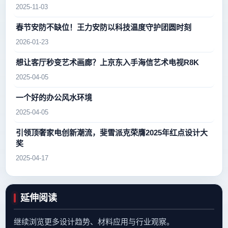
2025-11-03
春节安防不缺位！王力安防以科技温度守护团圆时刻
2026-01-23
想让客厅秒变艺术画廊？上京东入手海信艺术电视R8K
2025-04-05
一个好的办公风水环境
2025-04-05
引领顶奢家电创新潮流，斐雪派克荣膺2025年红点设计大
奖
2025-04-17
延伸阅读
继续浏览更多设计趋势、材料应用与行业观察。