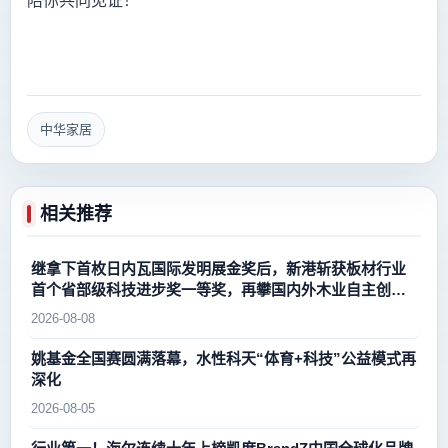
陪你共同见证！
中华家居
相关推荐
继拿下首枚日内瓦国际发明展金奖后，新港斩获板材行业
首个省部级科技进步奖一等奖，再攀国内外木业自主创新
新高峰
2026-08-08
姚基金全国赛圆满落幕，水性科天“体育+科技”公益模式再
深化
2026-08-05