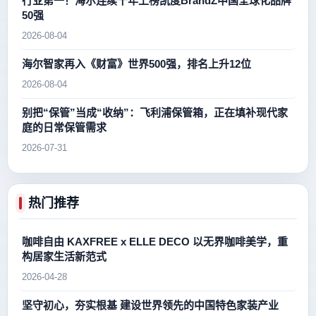
行业第一！海尔连续十年上榜凯度BrandZ中国全球化品牌
50强
2026-08-04
海尔智家再入《财富》世界500强，排名上升12位
2026-08-04
别把“保管”当成“收纳”：飞利浦保管箱，正在填补现代家
庭的日常保管需求
2026-07-31
热门推荐
咖啡自由 KAXFREE x ELLE DECO 以无界咖啡美学，重
构居家生活新范式
2026-04-28
坚守初心，夯实根基 建设世界领先的中国特色家装产业