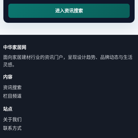
进入资讯搜索
中华家居网
面向家居建材行业的资讯门户，呈现设计趋势、品牌动态与生活
灵感。
内容
资讯搜索
栏目频道
站点
关于我们
联系方式