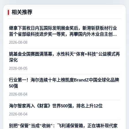
相关推荐
继拿下首枚日内瓦国际发明展金奖后，新港斩获板材行业
首个省部级科技进步奖一等奖，再攀国内外木业自主创新
新高峰
2026-08-08
姚基金全国赛圆满落幕，水性科天“体育+科技”公益模式再
深化
2026-08-05
行业第一！海尔连续十年上榜凯度BrandZ中国全球化品牌
50强
2026-08-04
海尔智家再入《财富》世界500强，排名上升12位
2026-08-04
别把“保管”当成“收纳”：飞利浦保管箱，正在填补现代家