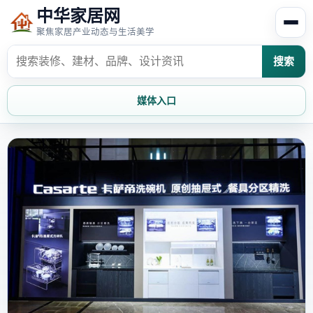
中华家居网
聚焦家居产业动态与生活美学
搜索
媒体入口
首页
家居资讯
家居风水
家居欣赏
时尚饰家
装修设计
家具知识
家居文化
家装攻略
创意家居