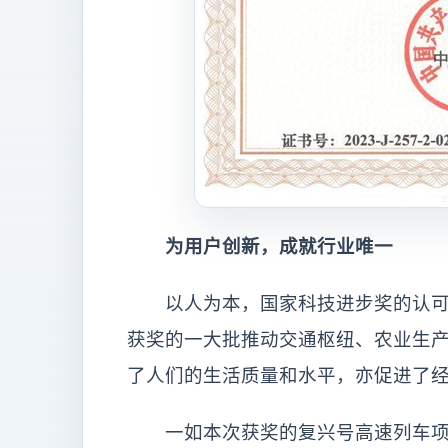
为用户创新，成就行业唯一
以人为本，国家科技进步奖的认可对
获奖的一大批推动交通枢纽、农业生
了人们的生活质量和水平，亦促进了
一如本次获奖的复兴号高速列车项目