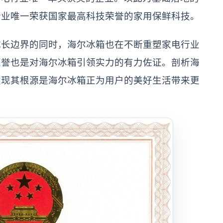
行业唯一荣获国家最高科技荣誉的家用保鲜科技。
边界的同时，海尔冰箱也在不断重塑家电行业
荣誉也是对海尔冰箱引领实力的有力佐证。剖析海
发现其根源是海尔冰箱正为用户的美好生活带来更