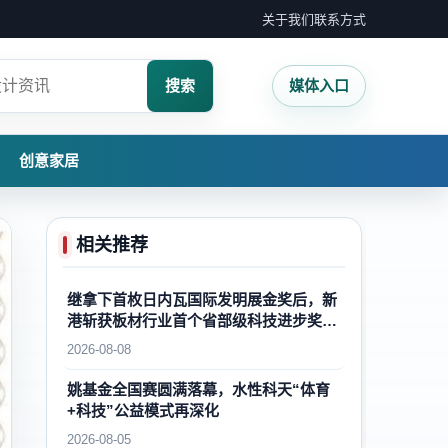
关于我们
联系方式
搜索
媒体入口
创意家居
相关推荐
继拿下首枚日内瓦国际发明展金奖后，新
港斩获板材行业首个省部级科技进步奖一
等奖，再攀国内外木业自主创新新高峰
2026-08-08
姚基金全国赛圆满落幕，水性科天“体育
+科技”公益模式再深化
2026-08-05