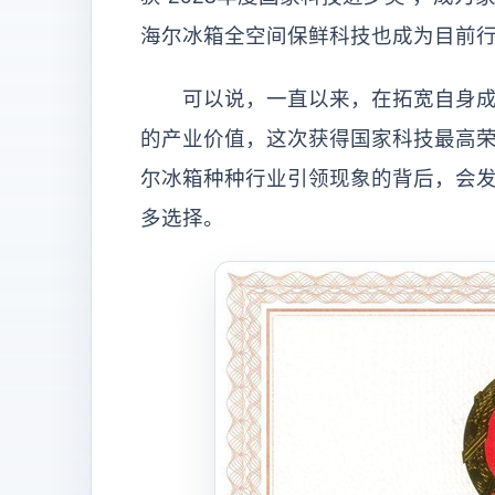
海尔冰箱全空间保鲜科技也成为目前
可以说，一直以来，在拓宽自身成长
的产业价值，这次获得国家科技最高
尔冰箱种种行业引领现象的背后，会
多选择。