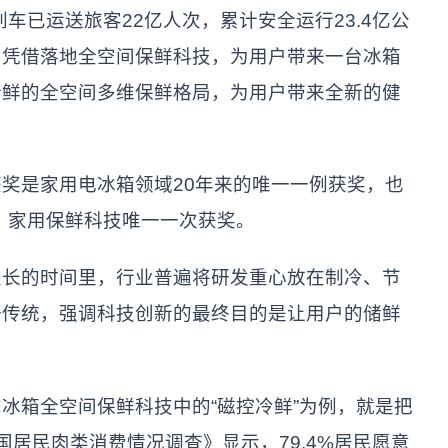
列车已运送旅客22亿人次，累计安全运行23.4亿公
，凭借落地全空间保鲜科技，为用户带来一台冰箱
新鲜的全空间多维保鲜格局，为用户带来全新的健
是家用电冰箱领域20年来的唯一一例获奖，也
来，家用保鲜科技唯一一次获奖。
的时间里，行业普遍将研发重心放在制冷、节
一传统，强调科技创新的最终目的是让用户的储鲜
箱全空间保鲜科技中的“磁控冷鲜”为例，就是把
居民肉类消费情况调查》显示，79.4%居民愿意