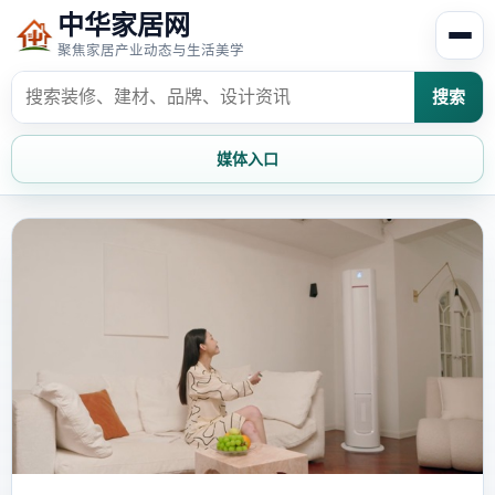
中华家居网
聚焦家居产业动态与生活美学
搜索
媒体入口
首页
家居资讯
家居风水
家居欣赏
时尚饰家
装修设计
家具知识
家居文化
家装攻略
创意家居