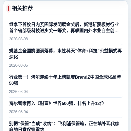
相关推荐
继拿下首枚日内瓦国际发明展金奖后，新港斩获板材行业
首个省部级科技进步奖一等奖，再攀国内外木业自主创新
新高峰
2026-08-08
姚基金全国赛圆满落幕，水性科天“体育+科技”公益模式再
深化
2026-08-05
行业第一！海尔连续十年上榜凯度BrandZ中国全球化品牌
50强
2026-08-04
海尔智家再入《财富》世界500强，排名上升12位
2026-08-04
别把“保管”当成“收纳”：飞利浦保管箱，正在填补现代家
庭的日常保管需求