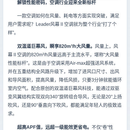
解锁性能密码，空调行业迎来全新标杆
一款空调如何在风量、耗电等方面实现突破，满足
用户需求呢？Leader风幕Ⅱ空调就为整个行业“打了个
样”。
双温道巨幕风，瞬享820m³/h大风量。
风量上，风
幕Ⅱ空调的820m³/h风量远高于主流水平，堪称“大风量
性能标杆”。这是由于空调采用Air-max超强送风系统，
并在五重结构全风路升级下，增加了进风口尺寸、出风
和导风面积，提高风量，降低风损，只要3分钟就能循环
室内空气。配合原创的双温道巨幕风科技，能通过双驱
变风翼结构实现双向340°旋转组合导风，无论是20°上扬
吹风，还是90°垂直向下吹风，都能满足年轻人的极致追
求。
超高APF值，远超一级能效更省电。
不仅“卷”性