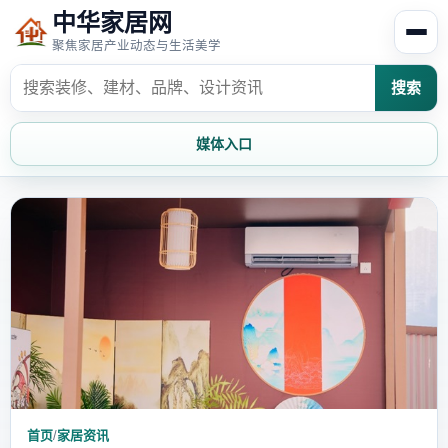
中华家居网
聚焦家居产业动态与生活美学
搜索
媒体入口
首页
家居资讯
家居风水
家居欣赏
时尚饰家
装修设计
家具知识
家居文化
家装攻略
创意家居
首页
/
家居资讯