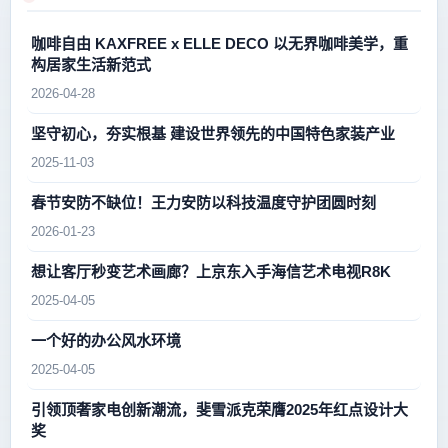
咖啡自由 KAXFREE x ELLE DECO 以无界咖啡美学，重
构居家生活新范式
2026-04-28
坚守初心，夯实根基 建设世界领先的中国特色家装产业
2025-11-03
春节安防不缺位！王力安防以科技温度守护团圆时刻
2026-01-23
想让客厅秒变艺术画廊？上京东入手海信艺术电视R8K
2025-04-05
一个好的办公风水环境
2025-04-05
引领顶奢家电创新潮流，斐雪派克荣膺2025年红点设计大
奖