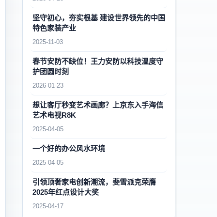
坚守初心，夯实根基 建设世界领先的中国
特色家装产业
2025-11-03
春节安防不缺位！王力安防以科技温度守
护团圆时刻
2026-01-23
想让客厅秒变艺术画廊？上京东入手海信
艺术电视R8K
2025-04-05
一个好的办公风水环境
2025-04-05
引领顶奢家电创新潮流，斐雪派克荣膺
2025年红点设计大奖
2025-04-17