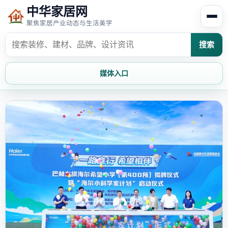
中华家居网
聚焦家居产业动态与生活美学
搜索
媒体入口
首页
家居资讯
家居风水
家居欣赏
时尚饰家
装修设计
家具知识
家居文化
家装攻略
创意家居