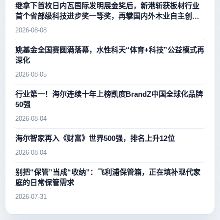
继拿下首枚日内瓦国际发明展金奖后，新港斩获板材行业
首个省部级科技进步奖一等奖，再攀国内外木业自主创新
新高峰
2026-08-08
姚基金全国赛圆满落幕，水性科天“体育+科技”公益模式再
深化
2026-08-05
行业第一！海尔连续十年上榜凯度BrandZ中国全球化品牌
50强
2026-08-04
海尔智家再入《财富》世界500强，排名上升12位
2026-08-04
别把“保管”当成“收纳”：飞利浦保管箱，正在填补现代家
庭的日常保管需求
2026-07-31