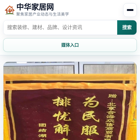
中华家居网
聚焦家居产业动态与生活美学
搜索
媒体入口
首页
家居资讯
家居风水
家居欣赏
时尚饰家
装修设计
家具知识
家居文化
家装攻略
创意家居