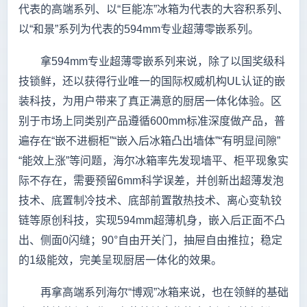
代表的高端系列、以“巨能冻”冰箱为代表的大容积系列、
以“和景”系列为代表的594mm专业超薄零嵌系列。
拿594mm专业超薄零嵌系列来说，除了以国奖级科
技锁鲜，还以获得行业唯一的国际权威机构UL认证的嵌
装科技，为用户带来了真正满意的厨居一体化体验。区
别于市场上同类别产品遵循600mm标准深度做产品，普
遍存在“嵌不进橱柜”“嵌入后冰箱凸出墙体”“有明显间隙”
“能效上涨”等问题，海尔冰箱率先发现墙平、柜平现象实
际不存在，需要预留6mm科学误差，并创新出超薄发泡
技术、底置制冷技术、底部前置散热技术、离心变轨铰
链等原创科技，实现594mm超薄机身，嵌入后正面不凸
出、侧面0闪缝；90°自由开关门，抽屉自由推拉；稳定
的1级能效，完美呈现厨居一体化的效果。
再拿高端系列海尔“博观”冰箱来说，也在领鲜的基础