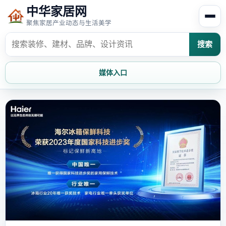
中华家居网
聚焦家居产业动态与生活美学
搜索
媒体入口
首页
家居资讯
家居风水
家居欣赏
时尚饰家
装修设计
家具知识
家居文化
家装攻略
创意家居