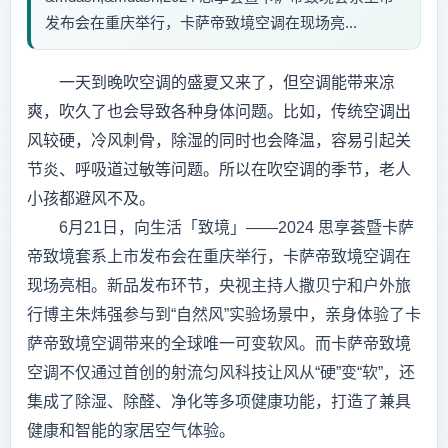
发布会在重庆举行，卡萨帝致境空调在现场亮...
一天到晚吹空调的盛夏又来了，但空调能带来凉
爽，吹久了也会导致各种身体问题。比如，传统空调出
风较硬，冷风刺骨，除湿的同时也会降温，容易引起关
节炎、呼吸道过敏等问题。所以在吹空调的季节，老人
小孩都避风不及。
6月21日，向生活「致境」——2024 思享荟暨卡萨
帝致境套系上市发布会在重庆举行，卡萨帝致境空调在
现场亮相。新品发布环节，央视主持人撒贝宁和户外旅
行博主朱炜强参与到“自然风”实验场景中，亲身体验了卡
萨帝致境空调带来的全球唯一可变软风。而卡萨帝致境
空调不仅通过首创的射流匀风科技让风从“硬”变“软”，还
集成了除湿、除醛、净化等多项健康功能，打造了兼具
健康和智能的家居空气体验。