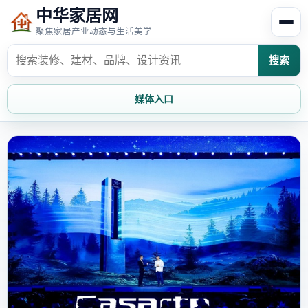
中华家居网
聚焦家居产业动态与生活美学
搜索
媒体入口
首页
家居资讯
家居风水
家居欣赏
时尚饰家
装修设计
家具知识
家居文化
家装攻略
创意家居