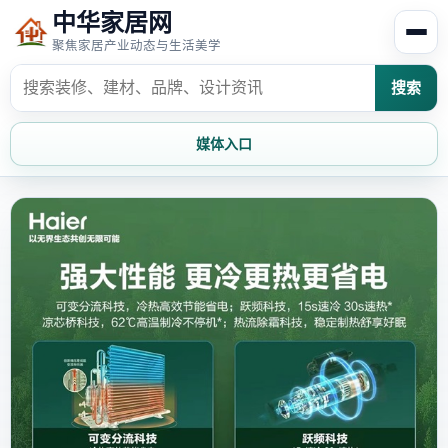
中华家居网
聚焦家居产业动态与生活美学
搜索
媒体入口
首页
家居资讯
家居风水
家居欣赏
时尚饰家
装修设计
家具知识
家居文化
家装攻略
创意家居