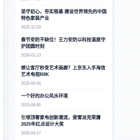
坚守初心，夯实根基 建设世界领先的中国
特色家装产业
2025-11-03
春节安防不缺位！王力安防以科技温度守
护团圆时刻
2026-01-23
想让客厅秒变艺术画廊？上京东入手海信
艺术电视R8K
2025-04-05
一个好的办公风水环境
2025-04-05
引领顶奢家电创新潮流，斐雪派克荣膺
2025年红点设计大奖
2025-04-17