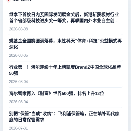
继拿下首枚日内瓦国际发明展金奖后，新港斩获板材行业
首个省部级科技进步奖一等奖，再攀国内外木业自主创新
新高峰
2026-08-08
姚基金全国赛圆满落幕，水性科天“体育+科技”公益模式再
深化
2026-08-05
行业第一！海尔连续十年上榜凯度BrandZ中国全球化品牌
50强
2026-08-04
海尔智家再入《财富》世界500强，排名上升12位
2026-08-04
别把“保管”当成“收纳”：飞利浦保管箱，正在填补现代家
庭的日常保管需求
2026-07-31