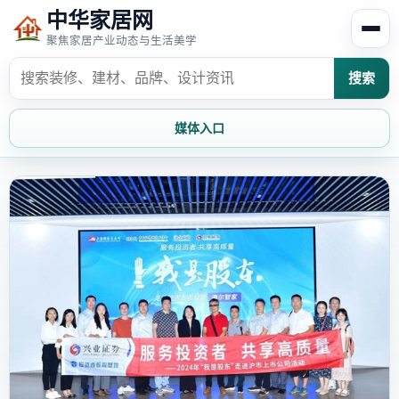
中华家居网
聚焦家居产业动态与生活美学
搜索
媒体入口
首页
家居资讯
家居风水
家居欣赏
时尚饰家
装修设计
家具知识
家居文化
家装攻略
创意家居