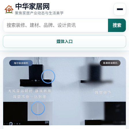
中华家居网
聚焦家居产业动态与生活美学
搜索
媒体入口
首页
家居资讯
家居风水
家居欣赏
时尚饰家
装修设计
家具知识
家居文化
家装攻略
创意家居