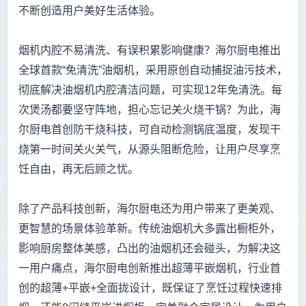
不断创造用户美好生活体验。
烟机内腔不易清洗、有误积累影响健康？海尔厨电推出
全球首款“免清洗”油烟机，采用原创自动捕捉油污技术，
彻底解决油烟机内腔清洁问题，可实现12年免清洗。每
次煲汤都要坚守阵地，担心忘记关火烧干锅？为此，海
尔厨电首创防干烧科技，可自动检测锅底温度，发现干
烧第一时间关火关气，从源头阻断危险，让用户尽享烹
饪自由，再无后顾之忧。
除了产品科技创新，海尔厨电还为用户带来了更美观、
更智慧的场景体验革新。传统油烟机大多露出橱柜外，
影响厨房整体美感，凸出的油烟机还会碰头，为解决这
一用户痛点，海尔厨电创新推出超薄平嵌烟机，行业首
创的超薄+平嵌+全面拢设计，既保证了烹饪过程快速排