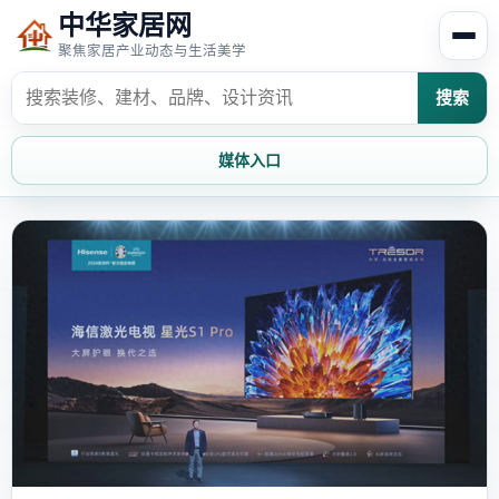
中华家居网
聚焦家居产业动态与生活美学
搜索
媒体入口
首页
家居资讯
家居风水
家居欣赏
时尚饰家
装修设计
家具知识
家居文化
家装攻略
创意家居