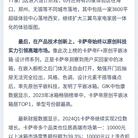
77家门店进入设计阶段，6月还将有20家体验店在海
口、郑州、无锡等不同城市落地，其中包括一家3600平
超级体验中心落地西安，继续扩大三翼鸟家电家居一体
化的体验版图。
最后，在产品技术创新上，卡萨帝始终以原创科技
实力引领高端市场。
像此次上榜的卡萨帝F+原创平嵌冰
箱·设计师系列，正是卡萨帝洞察到用户买回家中的冰
箱，在嵌入橱柜之后门体无法自由打开，勉强开门后抽
屉无法完全拉出，风格、色调、设计元素不搭等痛点
后，率先原创平嵌科技，发明了平嵌冰箱。GfK中怡康
数据显示，2023年冰箱畅销榜单中，卡萨帝原创平嵌冰
箱居TOP1，单型号份额最高。
最新财报数据显示，2024Q1卡萨帝继续实现2位数
增长。卡萨帝多个品类也位居高端市场第一：10000元
以上冰箱市场零售额份额为39.3%；10000元以上洗衣机