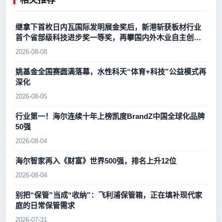
相关推荐
继拿下首枚日内瓦国际发明展金奖后，新港斩获板材行业
首个省部级科技进步奖一等奖，再攀国内外木业自主创新
新高峰
2026-08-08
姚基金全国赛圆满落幕，水性科天“体育+科技”公益模式再
深化
2026-08-05
行业第一！海尔连续十年上榜凯度BrandZ中国全球化品牌
50强
2026-08-04
海尔智家再入《财富》世界500强，排名上升12位
2026-08-04
别把“保管”当成“收纳”：飞利浦保管箱，正在填补现代家
庭的日常保管需求
2026-07-31