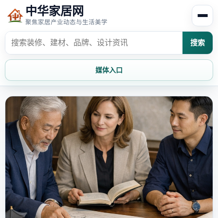
中华家居网
聚焦家居产业动态与生活美学
搜索
媒体入口
首页
家居资讯
家居风水
家居欣赏
时尚饰家
装修设计
家具知识
家居文化
家装攻略
创意家居