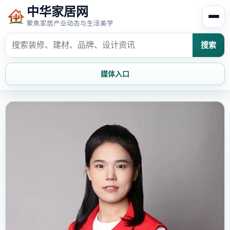
中华家居网
聚焦家居产业动态与生活美学
搜索
媒体入口
首页
家居资讯
家居风水
家居欣赏
时尚饰家
装修设计
家具知识
家居文化
家装攻略
创意家居