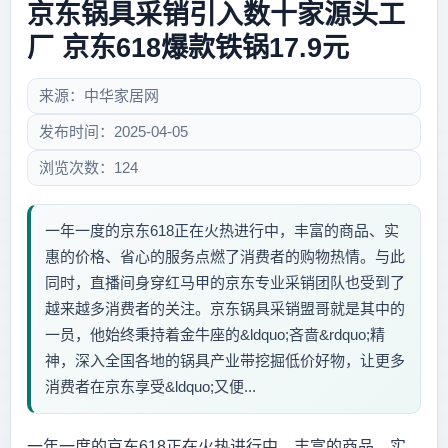
京东锅具采销引入数十家源头工
厂 京东618爆款铁锅17.9元
来源：中华家居网
发布时间：2025-04-05
浏览次数：124
一年一度的京东618正在火热进行中，丰富的商品、实
惠的价格、省心的服务点燃了消费者的购物热情。与此
同时，直播间身穿红马甲的京东专业采销团队也受到了
越来越多消费者的关注。京东锅具采销盟哥就是其中的
一员，他始终秉持着金牛座的&ldquo;吝啬&rdquo;精
神，深入全国各地的锅具产业带挖掘低价好物，让更多
消费者在京东享受&ldquo;又便...
一年一度的京东618正在火热进行中，丰富的商品、实