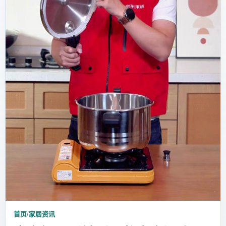
首页
/
家居资讯