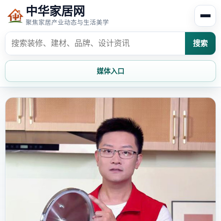
中华家居网
聚焦家居产业动态与生活美学
搜索
媒体入口
首页
家居资讯
家居风水
家居欣赏
时尚饰家
装修设计
家具知识
家居文化
家装攻略
创意家居