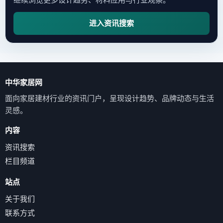
进入资讯搜索
中华家居网
面向家居建材行业的资讯门户，呈现设计趋势、品牌动态与生活
灵感。
内容
资讯搜索
栏目频道
站点
关于我们
联系方式