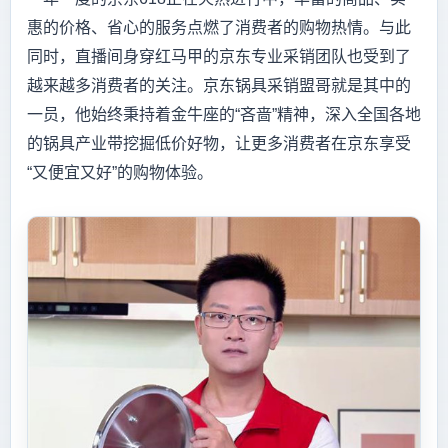
惠的价格、省心的服务点燃了消费者的购物热情。与此
同时，直播间身穿红马甲的京东专业采销团队也受到了
越来越多消费者的关注。京东锅具采销盟哥就是其中的
一员，他始终秉持着金牛座的“吝啬”精神，深入全国各地
的锅具产业带挖掘低价好物，让更多消费者在京东享受
“又便宜又好”的购物体验。