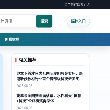
关于我们
联系方式
搜索
媒体入口
创意家居
相关推荐
继拿下首枚日内瓦国际发明展金奖后，新
港斩获板材行业首个省部级科技进步奖一
等奖，再攀国内外木业自主创新新高峰
2026-08-08
姚基金全国赛圆满落幕，水性科天“体育
+科技”公益模式再深化
2026-08-05