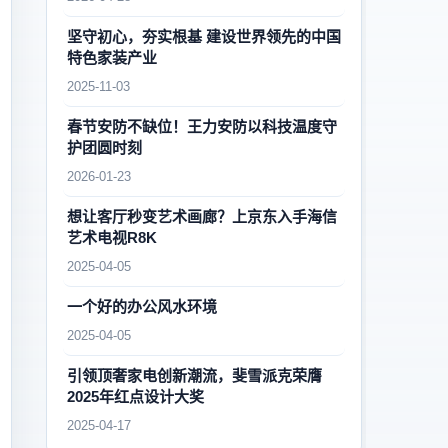
坚守初心，夯实根基 建设世界领先的中国
特色家装产业
2025-11-03
春节安防不缺位！王力安防以科技温度守
护团圆时刻
2026-01-23
想让客厅秒变艺术画廊？上京东入手海信
艺术电视R8K
2025-04-05
一个好的办公风水环境
2025-04-05
引领顶奢家电创新潮流，斐雪派克荣膺
2025年红点设计大奖
2025-04-17