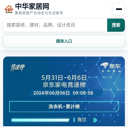
中华家居网
聚焦家居产业动态与生活美学
搜索
媒体入口
首页
家居资讯
家居风水
家居欣赏
时尚饰家
装修设计
家具知识
家居文化
家装攻略
创意家居