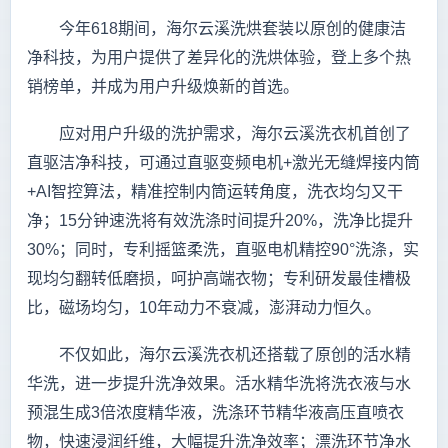
今年618期间，海尔云溪洗烘套装以原创的健康洁
净科技，为用户提供了差异化的洗烘体验，登上多个热
销榜单，并成为用户升级焕新的首选。
应对用户升级的洗护需求，海尔云溪洗衣机首创了
直驱洁净科技，可通过直驱变频电机+激光无缝焊接内筒
+AI智控算法，精准控制内筒运转角度，洗衣均匀又干
净；15分钟速洗将有效洗涤时间提升20%，洗净比提升
30%；同时，专利摇篮柔洗，直驱电机精控90°洗涤，实
现均匀翻转低磨损，呵护高端衣物；专利研发最佳槽极
比，磁场均匀，10年动力不衰减，澎湃动力恒久。
不仅如此，海尔云溪洗衣机还搭载了原创的活水精
华洗，进一步提升洗净效果。活水精华洗将洗衣液与水
预混生成3倍浓度精华液，洗涤环节精华液高压直喷衣
物，快速浸润纤维，大幅提升洗净效率；漂洗环节净水