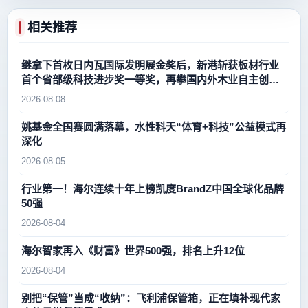
相关推荐
继拿下首枚日内瓦国际发明展金奖后，新港斩获板材行业
首个省部级科技进步奖一等奖，再攀国内外木业自主创新
新高峰
2026-08-08
姚基金全国赛圆满落幕，水性科天“体育+科技”公益模式再
深化
2026-08-05
行业第一！海尔连续十年上榜凯度BrandZ中国全球化品牌
50强
2026-08-04
海尔智家再入《财富》世界500强，排名上升12位
2026-08-04
别把“保管”当成“收纳”：飞利浦保管箱，正在填补现代家