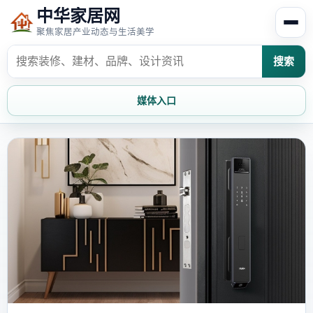
中华家居网
聚焦家居产业动态与生活美学
搜索
媒体入口
首页
家居资讯
家居风水
家居欣赏
时尚饰家
装修设计
家具知识
家居文化
家装攻略
创意家居