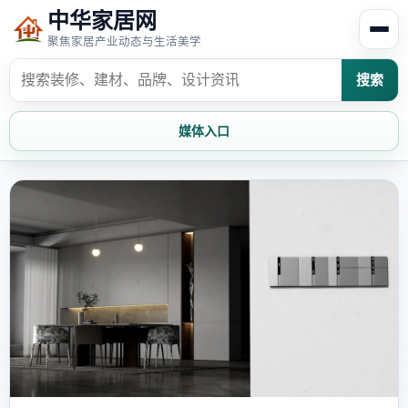
中华家居网
聚焦家居产业动态与生活美学
搜索
媒体入口
首页
家居资讯
家居风水
家居欣赏
时尚饰家
装修设计
家具知识
家居文化
家装攻略
创意家居