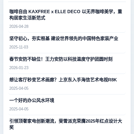
咖啡自由 KAXFREE x ELLE DECO 以无界咖啡美学，重
构居家生活新范式
2026-04-28
坚守初心，夯实根基 建设世界领先的中国特色家装产业
2025-11-03
春节安防不缺位！王力安防以科技温度守护团圆时刻
2026-01-23
想让客厅秒变艺术画廊？上京东入手海信艺术电视R8K
2025-04-05
一个好的办公风水环境
2025-04-05
引领顶奢家电创新潮流，斐雪派克荣膺2025年红点设计大
奖