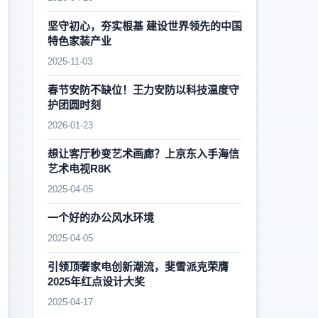
坚守初心，夯实根基 建设世界领先的中国
特色家装产业
2025-11-03
春节安防不缺位！王力安防以科技温度守
护团圆时刻
2026-01-23
想让客厅秒变艺术画廊？上京东入手海信
艺术电视R8K
2025-04-05
一个好的办公风水环境
2025-04-05
引领顶奢家电创新潮流，斐雪派克荣膺
2025年红点设计大奖
2025-04-17