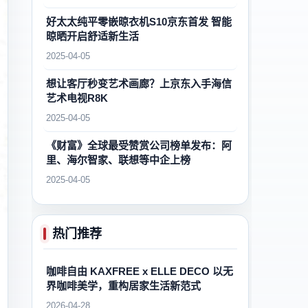
好太太纯平零嵌晾衣机S10京东首发 智能
晾晒开启舒适新生活
2025-04-05
想让客厅秒变艺术画廊？上京东入手海信
艺术电视R8K
2025-04-05
《财富》全球最受赞赏公司榜单发布：阿
里、海尔智家、联想等中企上榜
2025-04-05
热门推荐
咖啡自由 KAXFREE x ELLE DECO 以无
界咖啡美学，重构居家生活新范式
2026-04-28