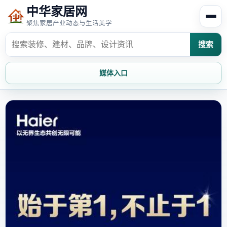
中华家居网
聚焦家居产业动态与生活美学
搜索
媒体入口
首页
家居资讯
家居风水
家居欣赏
时尚饰家
装修设计
家具知识
家居文化
家装攻略
创意家居