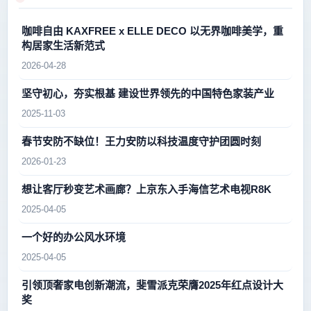
咖啡自由 KAXFREE x ELLE DECO 以无界咖啡美学，重
构居家生活新范式
2026-04-28
坚守初心，夯实根基 建设世界领先的中国特色家装产业
2025-11-03
春节安防不缺位！王力安防以科技温度守护团圆时刻
2026-01-23
想让客厅秒变艺术画廊？上京东入手海信艺术电视R8K
2025-04-05
一个好的办公风水环境
2025-04-05
引领顶奢家电创新潮流，斐雪派克荣膺2025年红点设计大
奖