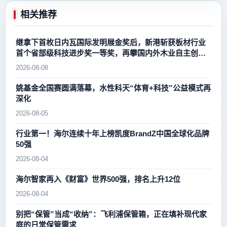
相关推荐
继拿下首枚日内瓦国际发明展金奖后，新港斩获板材行业
首个省部级科技进步奖一等奖，再攀国内外木业自主创新
新高峰
2026-08-08
姚基金全国赛圆满落幕，水性科天“体育+科技”公益模式再
深化
2026-08-05
行业第一！海尔连续十年上榜凯度BrandZ中国全球化品牌
50强
2026-08-04
海尔智家再入《财富》世界500强，排名上升12位
2026-08-04
别把“保管”当成“收纳”：飞利浦保管箱，正在填补现代家
庭的日常保管需求