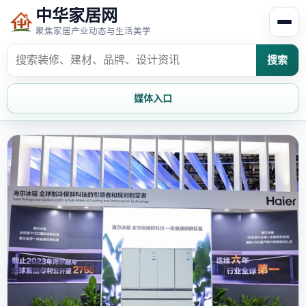
中华家居网
聚焦家居产业动态与生活美学
搜索
媒体入口
首页
家居资讯
家居风水
家居欣赏
时尚饰家
装修设计
家具知识
家居文化
家装攻略
创意家居