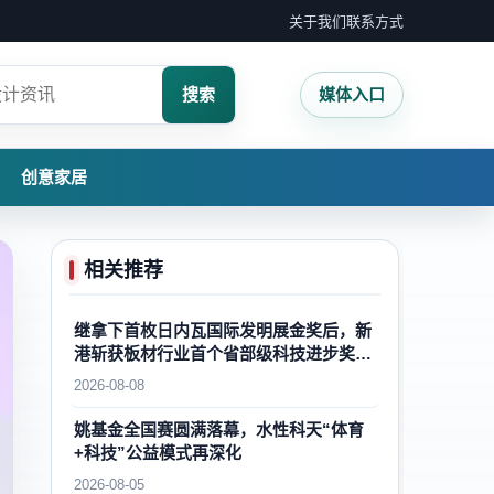
关于我们
联系方式
搜索
媒体入口
创意家居
相关推荐
继拿下首枚日内瓦国际发明展金奖后，新
港斩获板材行业首个省部级科技进步奖一
等奖，再攀国内外木业自主创新新高峰
2026-08-08
姚基金全国赛圆满落幕，水性科天“体育
+科技”公益模式再深化
2026-08-05