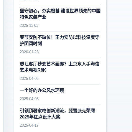
坚守初心，夯实根基 建设世界领先的中国
特色家装产业
2025-11-03
春节安防不缺位！王力安防以科技温度守
护团圆时刻
2026-01-23
想让客厅秒变艺术画廊？上京东入手海信
艺术电视R8K
2025-04-05
一个好的办公风水环境
2025-04-05
引领顶奢家电创新潮流，斐雪派克荣膺
2025年红点设计大奖
2025-04-17