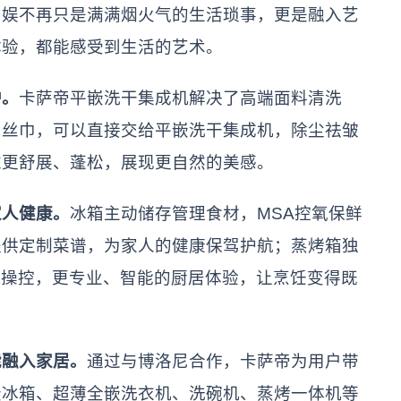
不再只是满满烟火气的生活琐事，更是融入艺
体验，都能感受到生活的艺术。
护。
卡萨帝平嵌洗干集成机解决了高端面料清洗
、丝巾，可以直接交给平嵌洗干集成机，除尘祛皱
维更舒展、蓬松，展现更自然的美感。
家人健康。
冰箱主动储存管理食材，MSA控氧保鲜
提供定制菜谱，为家人的健康保驾护航；蒸烤箱独
准操控，更专业、智能的厨居体验，让烹饪变得既
能融入家居。
通过与博洛尼合作，卡萨帝为用户带
嵌冰箱、超薄全嵌洗衣机、洗碗机、蒸烤一体机等