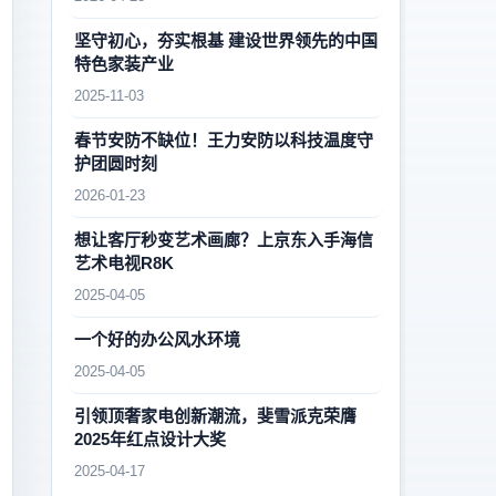
坚守初心，夯实根基 建设世界领先的中国
特色家装产业
2025-11-03
春节安防不缺位！王力安防以科技温度守
护团圆时刻
2026-01-23
想让客厅秒变艺术画廊？上京东入手海信
艺术电视R8K
2025-04-05
一个好的办公风水环境
2025-04-05
引领顶奢家电创新潮流，斐雪派克荣膺
2025年红点设计大奖
2025-04-17