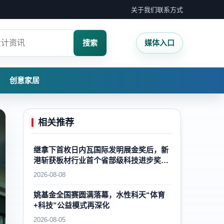
关于我们
联系方式
搜索
媒体入口
创意家居
相关推荐
继拿下首枚日内瓦国际发明展金奖后，新
港斩获板材行业首个省部级科技进步奖一
等奖，再攀国内外木业自主创新新高峰
2026-08-08
姚基金全国赛圆满落幕，水性科天“体育
+科技”公益模式再深化
2026-08-05