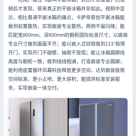
频后才发现，原来真正的平嵌冰箱并非如此。视频中显
示，相比普通平嵌冰箱的痛点，卡萨帝原创平嵌冰箱能
做到前置散热，实现嵌装专业散热，两侧不留闪缝；能
匹配宽800mm、深600mm的橱柜国际标准尺寸，以嵌装
专业尺寸做到面面平齐；能以嵌入式铰链做到113°极限
开门，实现开门不碰壁、抽屉不受阻；能让冰箱踢脚线
高度与橱柜一致，做到线线相通，打造嵌装专业踢脚；
能利用底置循环风幕科技释放更多空间，达到嵌装极限
空间标准，更小占地、更大容积；能提供标准安装服
务，实现嵌装一体交付。