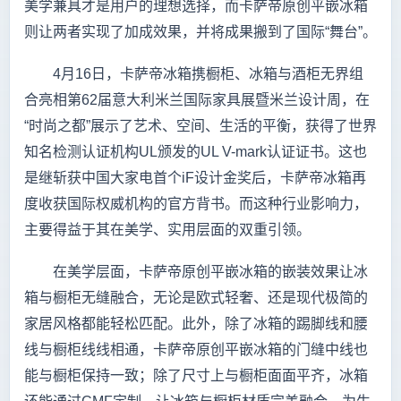
美学兼具才是用户的理想选择，而卡萨帝原创平嵌冰箱
则让两者实现了加成效果，并将成果搬到了国际“舞台”。
4月16日，卡萨帝冰箱携橱柜、冰箱与酒柜无界组
合亮相第62届意大利米兰国际家具展暨米兰设计周，在
“时尚之都”展示了艺术、空间、生活的平衡，获得了世界
知名检测认证机构UL颁发的UL V-mark认证证书。这也
是继斩获中国大家电首个iF设计金奖后，卡萨帝冰箱再
度收获国际权威机构的官方背书。而这种行业影响力，
主要得益于其在美学、实用层面的双重引领。
在美学层面，卡萨帝原创平嵌冰箱的嵌装效果让冰
箱与橱柜无缝融合，无论是欧式轻奢、还是现代极简的
家居风格都能轻松匹配。此外，除了冰箱的踢脚线和腰
线与橱柜线线相通，卡萨帝原创平嵌冰箱的门缝中线也
能与橱柜保持一致；除了尺寸上与橱柜面面平齐，冰箱