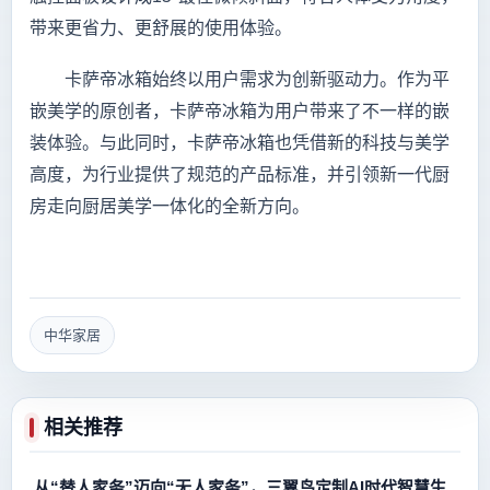
带来更省力、更舒展的使用体验。
卡萨帝冰箱始终以用户需求为创新驱动力。作为平
嵌美学的原创者，卡萨帝冰箱为用户带来了不一样的嵌
装体验。与此同时，卡萨帝冰箱也凭借新的科技与美学
高度，为行业提供了规范的产品标准，并引领新一代厨
房走向厨居美学一体化的全新方向。
中华家居
相关推荐
从“替人家务”迈向“无人家务”，三翼鸟定制AI时代智慧生