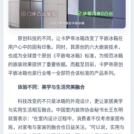
原创科技的不同，让卡萨帝冰箱改变了平嵌冰箱在
用户心中的固有印象。同时，其原创的六大嵌装技术，
也成为全球首个原创《平嵌电冰箱》标准，为规范冰箱
的嵌装效果提供了重要依据。而截至目前，卡萨帝原创
平嵌冰箱也是行业唯一全部符合该标准的产品系列。
体验不同：美学与生活完美融合
科技改变的不只是冰箱的外观设计，更让家居美学
与实用生活相互融合。中国室内装饰协会秘书长王东明
就曾表示：“在室内设计过程中，消费者不仅考虑家居布
局，对家电与家装的融合也日益关注。”可以说，实用与