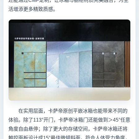
还能通过CMF定制，让冰箱与橱柜材质完美融合，为生
活增添更多精致质感。
在实用层面，卡萨帝原创平嵌冰箱也能带来不同的
体验。除了113°开门，卡萨帝冰箱门还能做到＞45°任意
角度自由悬停；除了更大的存储空间，卡萨帝冰箱还将
触控面板设计成15°最佳微倾斜面，符合人体受力角度，