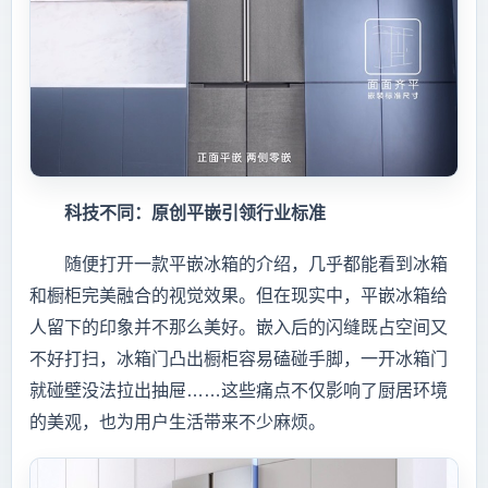
科技不同：原创平嵌引领行业标准
随便打开一款平嵌冰箱的介绍，几乎都能看到冰箱
和橱柜完美融合的视觉效果。但在现实中，平嵌冰箱给
人留下的印象并不那么美好。嵌入后的闪缝既占空间又
不好打扫，冰箱门凸出橱柜容易磕碰手脚，一开冰箱门
就碰壁没法拉出抽屉……这些痛点不仅影响了厨居环境
的美观，也为用户生活带来不少麻烦。