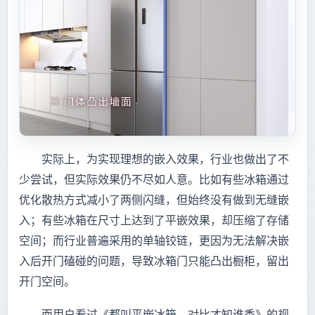
实际上，为实现理想的嵌入效果，行业也做出了不
少尝试，但实际效果仍不尽如人意。比如有些冰箱通过
优化散热方式减小了两侧闪缝，但始终没有做到无缝嵌
入；有些冰箱在尺寸上达到了平嵌效果，却压缩了存储
空间；而行业普遍采用的单轴铰链，更因为无法解决嵌
入后开门磕碰的问题，导致冰箱门只能凸出橱柜，留出
开门空间。
而用户看过《都叫平嵌冰箱，对比才知谁香》的视