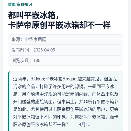
首页
/
家具知识
都叫平嵌冰箱，
卡萨帝原创平嵌冰箱却不一样
来源：中华家居网
发布时间：2025-04-05
浏览次数：195
近两年，&ldquo;平嵌冰箱&rdquo;越来越常见，但鱼龙
混杂的产品，打碎了许多用户的滤镜。一想到平嵌冰
箱，用户脑海中浮现的可能是两侧闪缝、门体凸出以及
开门碰壁的尴尬场面。但事实上，并非所有平嵌冰箱都
是如此。尤其使用过卡萨帝原创平嵌冰箱的用户，更会
对平嵌冰箱留下不同的印象。为何都叫平嵌冰箱，而卡
萨帝原创平嵌冰箱却不一样？ 4月1...