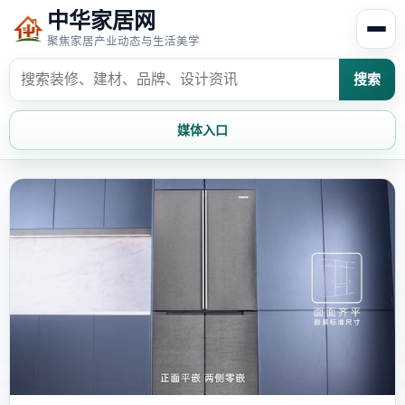
中华家居网
聚焦家居产业动态与生活美学
搜索
媒体入口
首页
家居资讯
家居风水
家居欣赏
时尚饰家
装修设计
家具知识
家居文化
家装攻略
创意家居