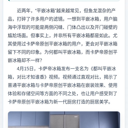
近两年，“平嵌冰箱”越来越常见，但鱼龙混杂的产
品，打碎了许多用户的滤镜。一想到平嵌冰箱，用户脑
海中浮现的可能是两侧闪缝、门体凸出以及开门碰壁的
尴尬场面。但事实上，并非所有平嵌冰箱都是如此。尤
其使用过卡萨帝原创平嵌冰箱的用户，更会对平嵌冰箱
留下不同的印象。为何都叫平嵌冰箱，而卡萨帝原创平
嵌冰箱却不一样？
4月15日，卡萨帝冰箱发布一支名为《都叫平嵌冰
箱，对比才知谁香》视频。视频通过直观对比，揭示了
普通平嵌冰箱与卡萨帝原创平嵌冰箱在嵌装效果、使用
体验和存储空间等方面的不同之处，也让用户感受到了
卡萨帝原创平嵌冰箱为新一代厨房打造的厨居美学。