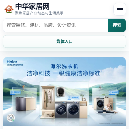
中华家居网
聚焦家居产业动态与生活美学
搜索
媒体入口
首页
家居资讯
家居风水
家居欣赏
时尚饰家
装修设计
家具知识
家居文化
家装攻略
创意家居