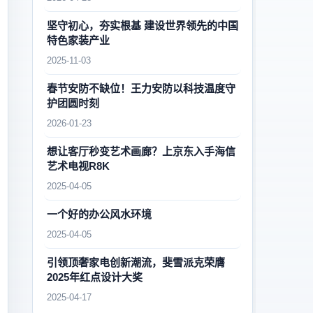
坚守初心，夯实根基 建设世界领先的中国
特色家装产业
2025-11-03
春节安防不缺位！王力安防以科技温度守
护团圆时刻
2026-01-23
想让客厅秒变艺术画廊？上京东入手海信
艺术电视R8K
2025-04-05
一个好的办公风水环境
2025-04-05
引领顶奢家电创新潮流，斐雪派克荣膺
2025年红点设计大奖
2025-04-17