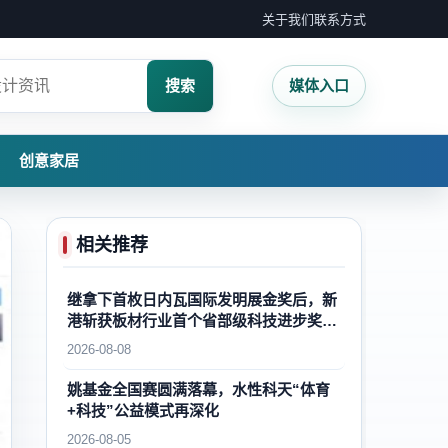
关于我们
联系方式
搜索
媒体入口
创意家居
相关推荐
继拿下首枚日内瓦国际发明展金奖后，新
港斩获板材行业首个省部级科技进步奖一
等奖，再攀国内外木业自主创新新高峰
2026-08-08
姚基金全国赛圆满落幕，水性科天“体育
+科技”公益模式再深化
2026-08-05