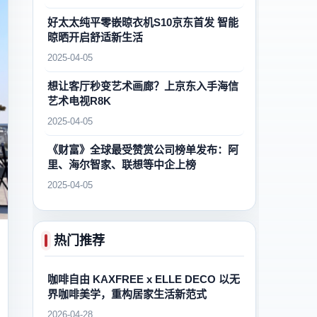
好太太纯平零嵌晾衣机S10京东首发 智能
晾晒开启舒适新生活
2025-04-05
想让客厅秒变艺术画廊？上京东入手海信
艺术电视R8K
2025-04-05
《财富》全球最受赞赏公司榜单发布：阿
里、海尔智家、联想等中企上榜
2025-04-05
热门推荐
咖啡自由 KAXFREE x ELLE DECO 以无
界咖啡美学，重构居家生活新范式
2026-04-28