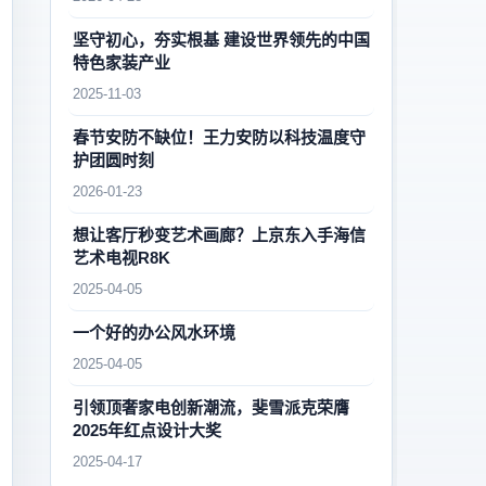
坚守初心，夯实根基 建设世界领先的中国
特色家装产业
2025-11-03
春节安防不缺位！王力安防以科技温度守
护团圆时刻
2026-01-23
想让客厅秒变艺术画廊？上京东入手海信
艺术电视R8K
2025-04-05
一个好的办公风水环境
2025-04-05
引领顶奢家电创新潮流，斐雪派克荣膺
2025年红点设计大奖
2025-04-17