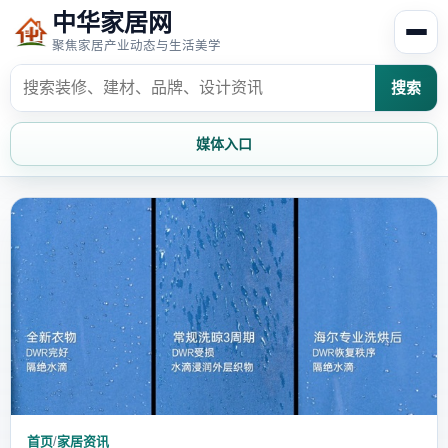
中华家居网
聚焦家居产业动态与生活美学
搜索
媒体入口
首页
家居资讯
家居风水
家居欣赏
时尚饰家
装修设计
家具知识
家居文化
家装攻略
创意家居
首页
/
家居资讯