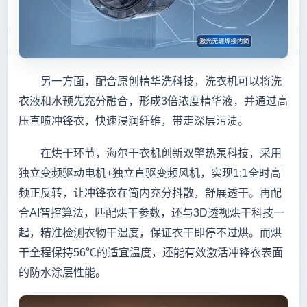
另一方面，配合原创精华洗科技，洗衣机可以将洗
衣液和水预先充分融合，形成3倍浓度精华液，并通过高
压直喷冲锋衣，快速浸润纤维，带走深层污渍。
在烘干环节，海尔干衣机创新双擎热泵科技，采用
独立变频驱动电机+独立直驱变频风机，实现1:1全时高
频正反转，让冲锋衣在筒内充分抖散，舒展透干。再配
合AI智控算法，匹配烘干参数，还与3D透视烘干科技一
起，精准检测衣物干湿度，保证衣干即停不过烘。而烘
干全程保持56℃的适宜温度，还能有效激活冲锋衣表面
的防水涂层性能。